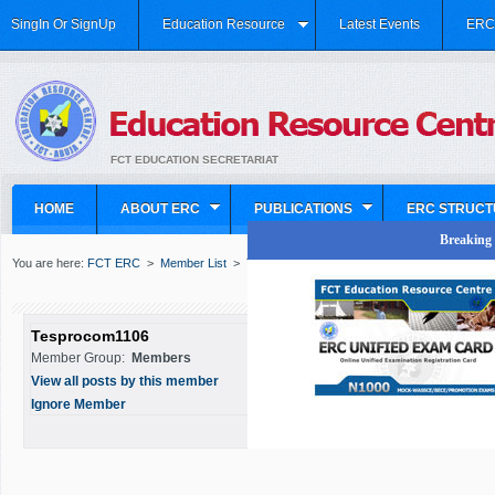
SingIn Or SignUp
Education Resource
Latest Events
ERC 
FCT EDUCATION SECRETARIAT
HOME
ABOUT ERC
PUBLICATIONS
ERC STRUCT
Breaking N
You are here:
FCT ERC
>
Member List
>
Tesprocom1106
Tesprocom1106
Member Group:
Members
View all posts by this member
Ignore Member