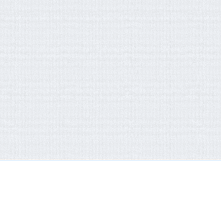
QUICK CONTACT FORM
RECENT NEWS
You are not a member or have not logged in.
Click here
FCT-ERC Website
to SingIn Or SignUp
AVAILABLE FOR 