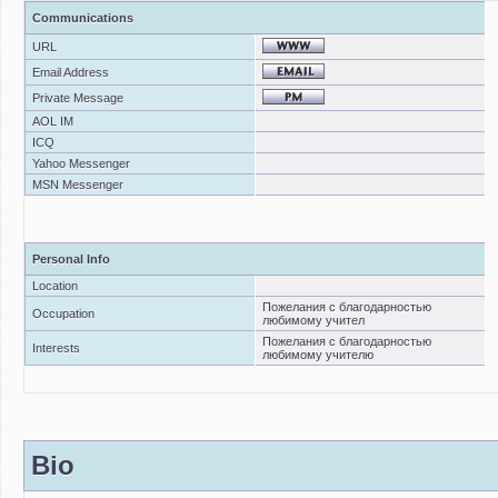
Communications
URL
Email Address
Private Message
AOL IM
ICQ
Yahoo Messenger
MSN Messenger
Personal Info
Location
Пожелания с благодарностью
Occupation
любимому учител
Пожелания с благодарностью
Interests
любимому учителю
Bio